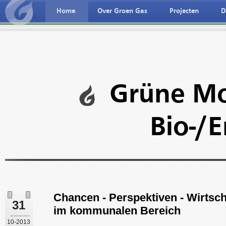
Home
Over Groen Gas
Projecten
D
ederlandse taal
Deutche spreche
Grüne Mo
Bio-/
Chancen - Perspektiven - Wirtscha
31
im kommunalen Bereich
10-2013