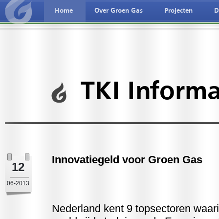
Home
Over Groen Gas
Projecten
D
ederlandse taal
Deutche spreche
TKI Inform
Innovatiegeld voor Groen Gas
12
06-2013
Nederland kent 9 topsectoren waari