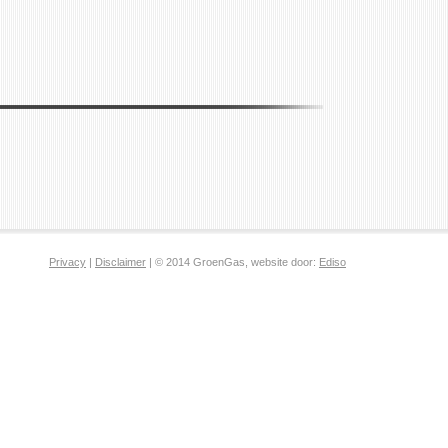
Privacy
|
Disclaimer
| © 2014 GroenGas, website door:
Ediso