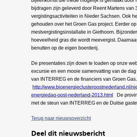
bijeenkomst die mede mogelijk is gemaakt door
bijdragen zijn geleverd door Reent Martens van 
vergistingsactiviteiten in Nieder Sachsen. Ook h
gehouden over het Groen Gas project. Eerder op
mestvergistingsinstallatie in Giethoorn. Bijzonder
hoeveelheid gras die wordt meevergist. Daarnaast
benutten op de eigen boerderij.
De presentaties zijn down te loaden op onze webs
excursie en een mooie samenvatting van de dag 
van INTERREG en de financiers van Groen Gas.
http://www.bioenergieclusteroostnederland.nl/n
energiedag-oost-nederland-2013.html
De provinc
met de steun van INTERREG en de Duitse gaste
Terug naar nieuwsoverzicht
Deel dit nieuwsbericht