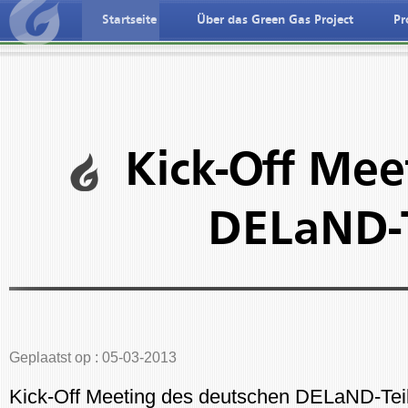
Startseite
Über das Green Gas Project
Pr
ederlandse taal
Deutche spreche
Kick-Off Mee
DELaND-T
Geplaatst op : 05-03-2013
Kick-Off Meeting des deutschen DELaND-Teil